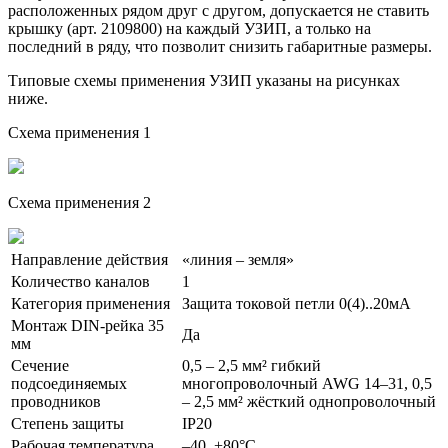
расположенных рядом друг с другом, допускается не ставить
крышку (арт. 2109800) на каждый УЗИП, а только на
последний в ряду, что позволит снизить габаритные размеры.
Типовые схемы применения УЗИП указаны на рисунках
ниже.
Схема применения 1
Схема применения 2
Направление действия
«линия – земля»
Количество каналов
1
Категория применения
Защита токовой петли 0(4)..20мА
Монтаж DIN-рейка 35
Да
мм
Сечение
0,5 – 2,5 мм² гибкий
подсоединяемых
многопроволочный AWG 14–31, 0,5
проводников
– 2,5 мм² жёсткий однопроволочный
Степень защиты
IP20
Рабочая температура
–40..+80°С