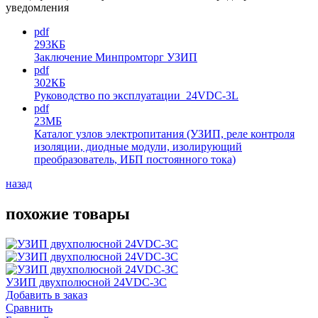
уведомления
pdf
293КБ
Заключение Минпромторг УЗИП
pdf
302КБ
Руководство по эксплуатации_24VDC-3L
pdf
23МБ
Каталог узлов электропитания (УЗИП, реле контроля
изоляции, диодные модули, изолирующий
преобразователь, ИБП постоянного тока)
назад
похожие товары
УЗИП двухполюсной 24VDC-3C
Добавить в заказ
Сравнить