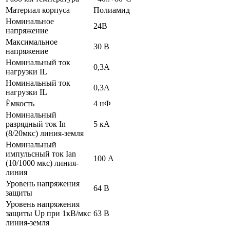
Материал корпуса
Полиамид
Номинальное
24В
напряжение
Максимальное
30 В
напряжение
Номинальный ток
0,3А
нагрузки IL
Номинальный ток
0,3А
нагрузки IL
Ёмкость
4 нФ
Номинальный
разрядный ток In
5 кА
(8/20мкс) линия-земля
Номинальный
импульсный ток Ian
100 А
(10/1000 мкс) линия-
линия
Уровень напряжения
64 В
защиты
Уровень напряжения
защиты Up при 1кВ/мкс
63 В
линия-земля