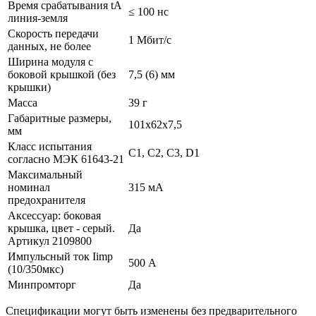
Время срабатывания tA
≤ 100 нс
линия-земля
Скорость передачи
1 Мбит/с
данных, не более
Ширина модуля с
боковой крышкой (без
7,5 (6) мм
крышки)
Масса
39 г
Габаритные размеры,
101х62х7,5
мм
Класс испытания
C1, C2, C3, D1
согласно МЭК 61643-21
Максимальный
номинал
315 мА
предохранителя
Аксессуар: боковая
крышка, цвет - серый.
Да
Артикул 2109800
Импульсный ток Iimp
500 А
(10/350мкс)
Минпромторг
Да
Спецификации могут быть изменены без предварительного