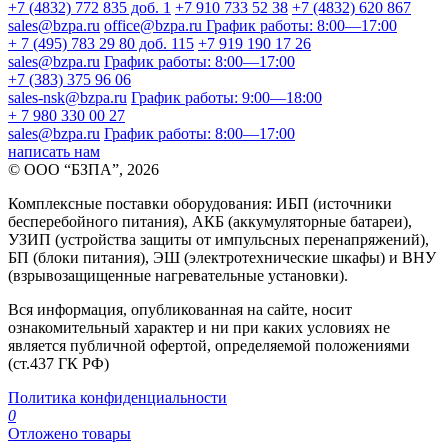
+7 (4832) 772 835 доб. 1
+7 910 733 52 38
+7 (4832) 620 867
sales@bzpa.ru
office@bzpa.ru
График работы: 8:00—17:00
+ 7 (495) 783 29 80 доб. 115
+7 919 190 17 26
sales@bzpa.ru
График работы: 8:00—17:00
+7 (383) 375 96 06
sales-nsk@bzpa.ru
График работы: 9:00—18:00
+ 7 980 330 00 27
sales@bzpa.ru
График работы: 8:00—17:00
написать нам
© ООО “БЗПА”, 2026
Комплексные поставки оборудования: ИБП (источники
бесперебойного питания), АКБ (аккумуляторные батареи),
УЗИП (устройства защиты от импульсных перенапряжений),
БП (блоки питания), ЭШ (электротехнические шкафы) и ВНУ
(взрывозащищенные нагревательные установки).
Вся информация, опубликованная на сайте, носит
ознакомительный характер и ни при каких условиях не
является публичной офертой, определяемой положениями
(ст.437 ГК РФ)
Политика конфиденциальности
0
Отложено товары