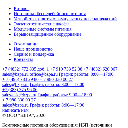
Каталог
Источники бесперебойного питания
Устройства защиты от импульсных перенапряжений
Электротехнические шкафы
Модульные системы питания
Взрывозащищенное оборудование
О компании
Наше производство
Сервис и поддержка
Контакты
+7 (4832) 772 835 доб. 1
+7 910 733 52 38
+7 (4832) 620 867
sales@bzpa.ru
office@bzpa.ru
График работы: 8:00—17:00
+ 7 (495) 783 29 80
+ 7 980 330 00 27
sales@bzpa.ru
График работы: 8:00—17:00
+7 (383) 375 96 06
sales-nsk@bzpa.ru
График работы: 9:00—18:00
+ 7 980 330 00 27
sales@bzpa.ru
График работы: 8:00—17:00
написать нам
© ООО “БЗПА”, 2026
Комплексные поставки оборудования: ИБП (источники