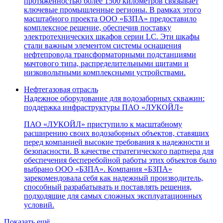
протяженностью более 1500 километров связывает
ключевые промышленные регионы. В рамках этого
масштабного проекта ООО «БЗПА» предоставило
комплексное решение, обеспечив поставку
электротехнических шкафов серии LC. Эти шкафы
стали важным элементом системы оснащения
нефтепровода трансформаторными подстанциями
мачтового типа, распределительными щитами и
низковольтными комплексными устройствами.
Нефтегазовая отрасль
Надежное оборудование для водозаборных скважин:
поддержка инфраструктуры ПАО «ЛУКОЙЛ»
ПАО «ЛУКОЙЛ» приступило к масштабному
расширению своих водозаборных объектов, ставящих
перед компанией высокие требования к надежности и
безопасности. В качестве стратегического партнера для
обеспечения бесперебойной работы этих объектов было
выбрано ООО «БЗПА». Компания «БЗПА»
зарекомендовала себя как надежный производитель,
способный разрабатывать и поставлять решения,
подходящие для самых сложных эксплуатационных
условий.
Показать ещё