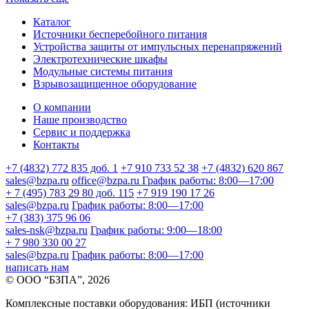
Каталог
Источники бесперебойного питания
Устройства защиты от импульсных перенапряжений
Электротехнические шкафы
Модульные системы питания
Взрывозащищенное оборудование
О компании
Наше производство
Сервис и поддержка
Контакты
+7 (4832) 772 835 доб. 1
+7 910 733 52 38
+7 (4832) 620 867
sales@bzpa.ru
office@bzpa.ru
График работы: 8:00—17:00
+ 7 (495) 783 29 80 доб. 115
+7 919 190 17 26
sales@bzpa.ru
График работы: 8:00—17:00
+7 (383) 375 96 06
sales-nsk@bzpa.ru
График работы: 9:00—18:00
+ 7 980 330 00 27
sales@bzpa.ru
График работы: 8:00—17:00
написать нам
© ООО “БЗПА”, 2026
Комплексные поставки оборудования: ИБП (источники