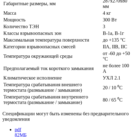
287x270x80
Габаритные размеры, мм
мм
Масса
4 кг
Мощность
300 Вт
Количество ТЭН
3
Классы взрывоопасных зон
В-1а, В-1г
Максимальная температура поверхности
до +135 °С
Категории взрывоопасных смесей
IIA, IIB, IIC
от -60 до +50
Температура окружающей среды
°C
не более 100
Предполагаемый ток короткого замыкания
А
Климатическое исполнение
УХЛ 2.1
Температура срабатывания внешнего
20 / 10 ⁰C
термостата (размыкание / замыкание)
Температура срабатывания внутреннего
80 / 65 ⁰C
термостата (размыкание / замыкание)
Спецификации могут быть изменены без предварительного
уведомления
pdf
82МБ