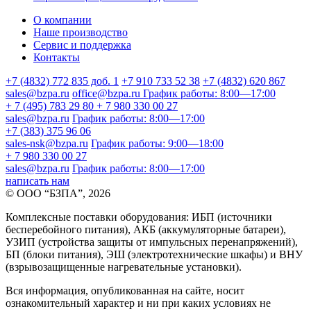
О компании
Наше производство
Сервис и поддержка
Контакты
+7 (4832) 772 835 доб. 1
+7 910 733 52 38
+7 (4832) 620 867
sales@bzpa.ru
office@bzpa.ru
График работы: 8:00—17:00
+ 7 (495) 783 29 80
+ 7 980 330 00 27
sales@bzpa.ru
График работы: 8:00—17:00
+7 (383) 375 96 06
sales-nsk@bzpa.ru
График работы: 9:00—18:00
+ 7 980 330 00 27
sales@bzpa.ru
График работы: 8:00—17:00
написать нам
© ООО “БЗПА”, 2026
Комплексные поставки оборудования: ИБП (источники
бесперебойного питания), АКБ (аккумуляторные батареи),
УЗИП (устройства защиты от импульсных перенапряжений),
БП (блоки питания), ЭШ (электротехнические шкафы) и ВНУ
(взрывозащищенные нагревательные установки).
Вся информация, опубликованная на сайте, носит
ознакомительный характер и ни при каких условиях не