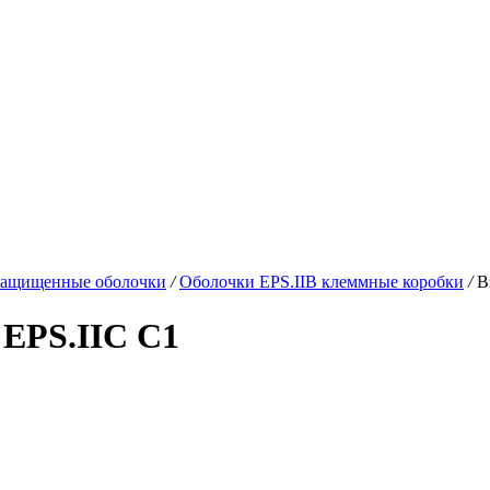
защищенные оболочки
/
Оболочки EPS.IIB клеммные коробки
/
В
EPS.IIС C1