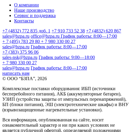
О компании
Наше производство
Сервис и поддержка
Контакты
+7 (4832) 772 835 доб. 1
+7 910 733 52 38
+7 (4832) 620 867
sales@bzpa.ru
office@bzpa.ru
График работы: 8:00—17:00
+ 7 (495) 783 29 80
+ 7 980 330 00 27
sales@bzpa.ru
График работы: 8:00—17:00
+7 (383) 375 96 06
sales-nsk@bzpa.ru
График работы: 9:00—18:00
+ 7 980 330 00 27
sales@bzpa.ru
График работы: 8:00—17:00
написать нам
© ООО “БЗПА”, 2026
Комплексные поставки оборудования: ИБП (источники
бесперебойного питания), АКБ (аккумуляторные батареи),
УЗИП (устройства защиты от импульсных перенапряжений),
БП (блоки питания), ЭШ (электротехнические шкафы) и ВНУ
(взрывозащищенные нагревательные установки).
Вся информация, опубликованная на сайте, носит
ознакомительный характер и ни при каких условиях не
является публичной офертой, определяемой положениями